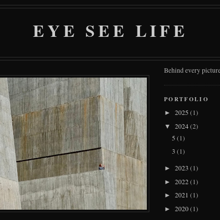
EYE SEE LIFE
Behind every picture
PORTFOLIO
2025
(1)
►
2024
(2)
▼
5
(1)
3
(1)
2023
(1)
►
2022
(1)
►
2021
(1)
►
2020
(1)
►