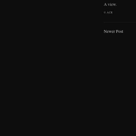
A view.
©
ACR
Newer Post