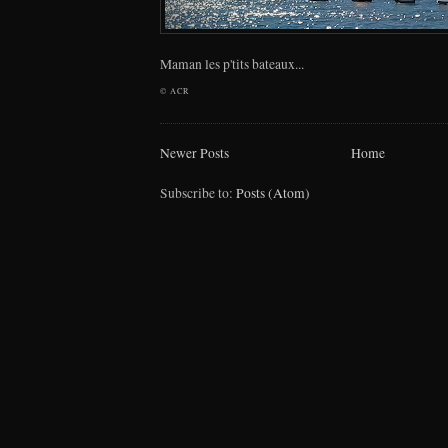
Maman les p'tits bateaux...
©
ACR
Newer Posts
Home
Subscribe to:
Posts (Atom)