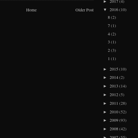
2017
(4)
►
2016
(10)
Home
Older Post
▼
8
(2)
7
(1)
4
(2)
3
(1)
2
(3)
1
(1)
2015
(10)
►
2014
(2)
►
2013
(14)
►
2012
(5)
►
2011
(28)
►
2010
(52)
►
2009
(93)
►
2008
(42)
►
2007
(55)
►