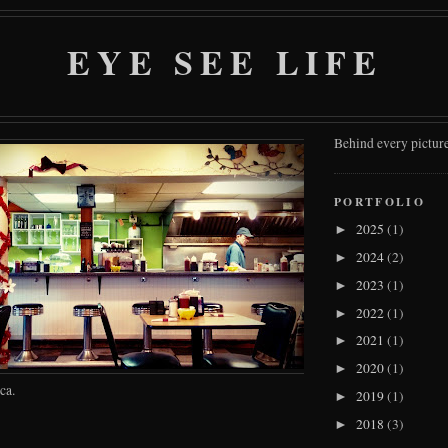
EYE SEE LIFE
Behind every picture
PORTFOLIO
2025
(1)
►
2024
(2)
►
2023
(1)
►
2022
(1)
►
2021
(1)
►
2020
(1)
►
ca.
2019
(1)
►
2018
(3)
►