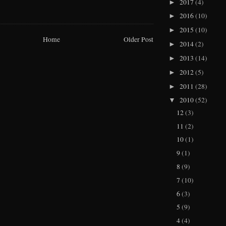
2017
(4)
►
2016
(10)
►
2015
(10)
►
Home
Older Post
2014
(2)
►
2013
(14)
►
2012
(5)
►
2011
(28)
►
2010
(52)
▼
12
(3)
11
(2)
10
(1)
9
(1)
8
(9)
7
(10)
6
(3)
5
(9)
4
(4)