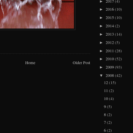
2017
(4)
►
2016
(10)
►
2015
(10)
►
2014
(2)
►
2013
(14)
►
2012
(5)
►
2011
(28)
►
2010
(52)
►
Home
Older Post
2009
(93)
►
2008
(42)
▼
12
(15)
11
(2)
10
(4)
9
(5)
8
(2)
7
(2)
6
(2)