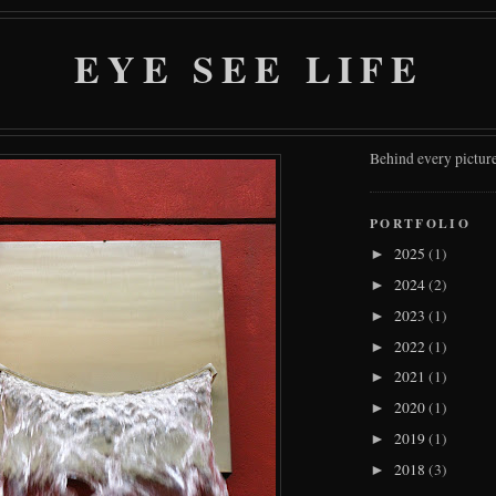
EYE SEE LIFE
Behind every picture
PORTFOLIO
2025
(1)
►
2024
(2)
►
2023
(1)
►
2022
(1)
►
2021
(1)
►
2020
(1)
►
2019
(1)
►
2018
(3)
►